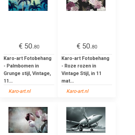
€ 50.
€ 50.
80
80
Karo-art Fotobehang
Karo-art Fotobehang
- Palmbomen in
- Roze rozen in
Grunge stijl, Vintage,
Vintage Stijl, in 11
11...
mat...
Karo-art.nl
Karo-art.nl