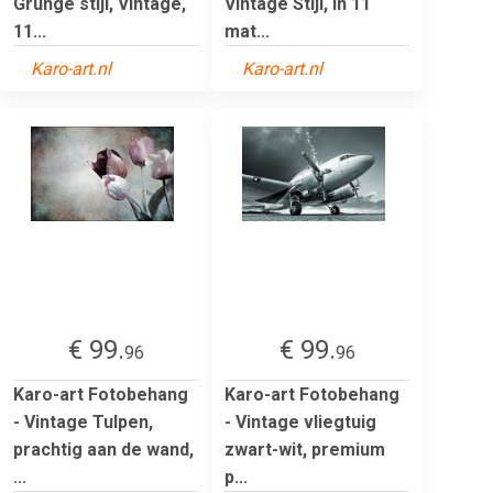
Grunge stijl, Vintage,
Vintage Stijl, in 11
11...
mat...
Karo-art.nl
Karo-art.nl
€ 99.
€ 99.
96
96
Karo-art Fotobehang
Karo-art Fotobehang
- Vintage Tulpen,
- Vintage vliegtuig
prachtig aan de wand,
zwart-wit, premium
...
p...