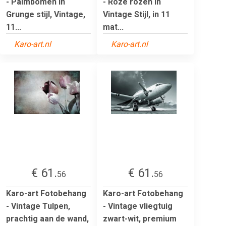
- Palmbomen in
- Roze rozen in
Grunge stijl, Vintage,
Vintage Stijl, in 11
11...
mat...
Karo-art.nl
Karo-art.nl
€ 61.
€ 61.
56
56
Karo-art Fotobehang
Karo-art Fotobehang
- Vintage Tulpen,
- Vintage vliegtuig
prachtig aan de wand,
zwart-wit, premium