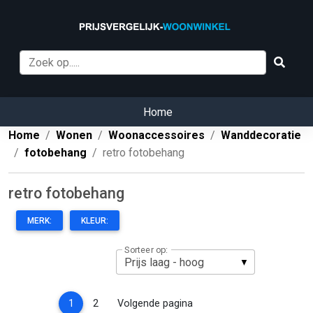
Home
Home
Wonen
Woonaccessoires
Wanddecoratie
fotobehang
retro fotobehang
retro fotobehang
MERK:
KLEUR:
Sorteer op:
(current)
1
2
Volgende pagina