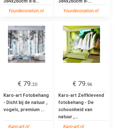
384x260cm 8-b...
384x260cm 8-...
Yourdecoration.nl
Yourdecoration.nl
€ 79.
€ 79.
20
96
Karo-art Fotobehang
Karo-art Zelfklevend
- Dicht bij de natuur ,
fotobehang - De
vogels, premium ...
schoonheid van
natuur ,...
Karo-art.nl
Karo-art.nl