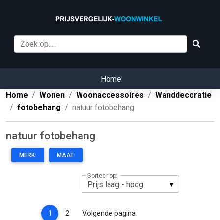
Home
Home
Wonen
Woonaccessoires
Wanddecoratie
fotobehang
natuur fotobehang
natuur fotobehang
MERK:
MAAT:
Sorteer op:
(current)
1
2
Volgende pagina