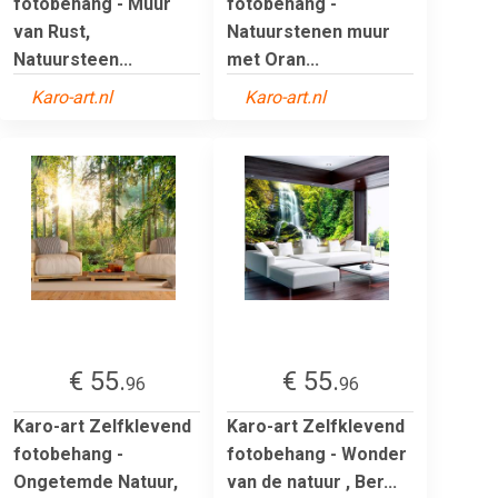
fotobehang - Muur
fotobehang -
van Rust,
Natuurstenen muur
Natuursteen...
met Oran...
Karo-art.nl
Karo-art.nl
€ 55.
€ 55.
96
96
Karo-art Zelfklevend
Karo-art Zelfklevend
fotobehang -
fotobehang - Wonder
Ongetemde Natuur,
van de natuur , Ber...