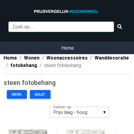
Home
Home
Wonen
Woonaccessoires
Wanddecoratie
fotobehang
steen fotobehang
steen fotobehang
MERK:
MAAT:
Sorteer op: